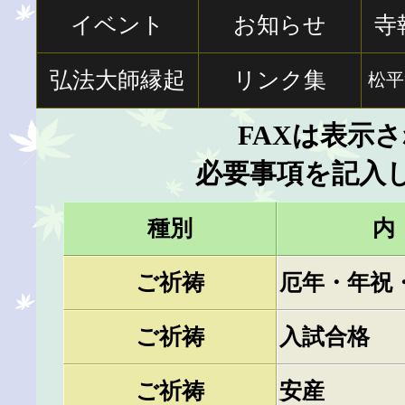
イベント
お知らせ
寺
弘法大師縁起
リンク集
松平
FAXは表示
必要事項を記入
種別
内
ご祈祷
厄年・年祝
ご祈祷
入試合格
ご祈祷
安産