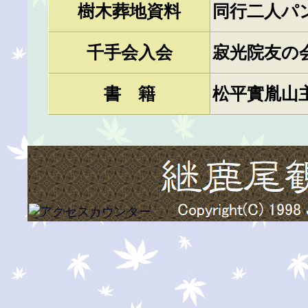
樹木葬地資料
同行二人パ
千手会入会
寂光院友の
書 籍
松平實胤山